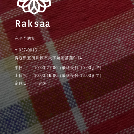
完全予約制
〒037-0015
青森県五所川原市大字姥萢菖蒲9-14
平日
10:00-21:00
（最終受付 19:00まで）
土日祝
10:00-19:00
（最終受付 18:00まで）
定休日
不定休