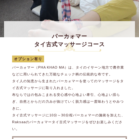
パーカォマー
タイ古式マッサージコース
オプション有り
パーカォマー（PHA KHAO MA）は、タイのイサーン地方で農作業
などに用いられてきた万能なチェック柄の伝統的な布です。
タイ人の知恵から生まれたパーカォマーを使ってのマッサージをタ
イ古式マッサージに取り入れました。
布ならではの包みこまれる安心感や心地よい牽引、心地よい揺ら
ぎ、自然とからだの力みが抜けていく脱力感は一度味わうとやみつ
きに。
タイ古式マッサージに10分～30分程パーカォマーの施術を加えた、
Raksaaのパーカォマータイ古式マッサージをぜひお楽しみくださ
い。