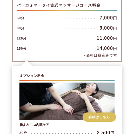
パーカォマータイ古式マッサージコース料金
7,000
円
60分
9,000
円
90分
11,000
円
120分
14,000
円
150分
※価格は税込みです
オプション料金
詳細はこちら
腸よろこぶ内蔵ケア
2,500
円
30分