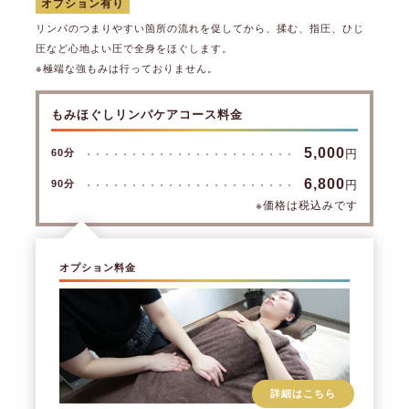
オプション有り
リンパのつまりやすい箇所の流れを促してから、揉む、指圧、ひじ
圧など心地よい圧で全身をほぐします。
※極端な強もみは行っておりません。
もみほぐしリンパケアコース料金
5,000
円
60分
6,800
円
90分
※価格は税込みです
オプション料金
詳細はこちら