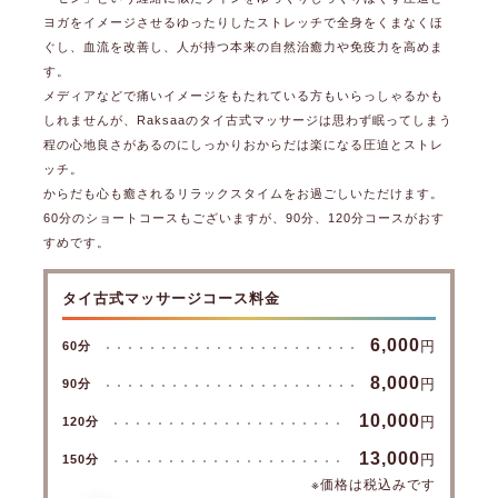
ヨガをイメージさせるゆったりしたストレッチで全身をくまなくほ
ぐし、血流を改善し、人が持つ本来の自然治癒力や免疫力を高めま
す。
メディアなどで痛いイメージをもたれている方もいらっしゃるかも
しれませんが、Raksaaのタイ古式マッサージは思わず眠ってしまう
程の心地良さがあるのにしっかりおからだは楽になる圧迫とストレ
ッチ。
からだも心も癒されるリラックスタイムをお過ごしいただけます。
60分のショートコースもございますが、90分、120分コースがおす
すめです。
タイ古式マッサージコース料金
6,000
円
60分
8,000
円
90分
10,000
円
120分
13,000
円
150分
※価格は税込みです