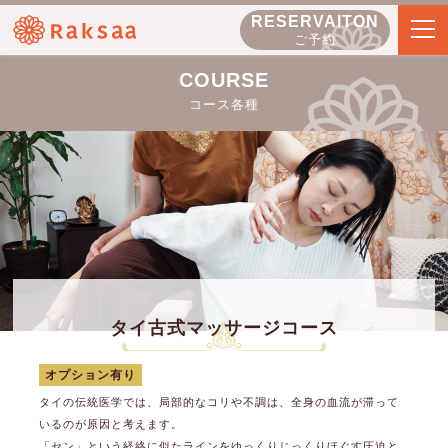
RESERVAITON
ご予約
COURSE
コース各種
タイ古式マッサージコース
オプション有り
タイの伝統医学では、局部的なコリや不調は、全身の血流が滞って
いるのが原因と考えます。
「セン」という経絡に似たラインをゆっくりじっくりほぐす圧迫と